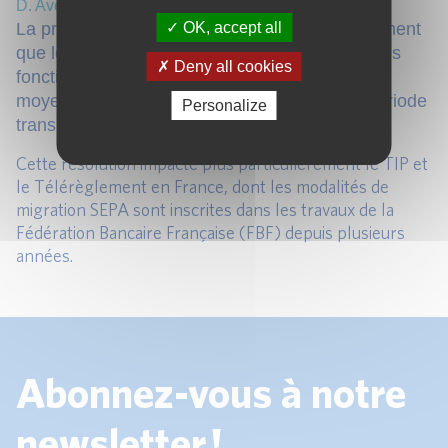
D
. Avenir des TIP et des Télérèglements
OK, accept all
La proposition de la commission prévoit également
que les virements et les prélèvements ayant des
Deny all cookies
fonctionnalités spécifiques évolueront vers des
moyens de paiements SEPA à l’issue d’une période
Personalize
transitoire de 3 à 5 ans.
Cette résolution impacte plus particulièrement le TIP et
le Télérèglement en France, dont les modalités de
migration SEPA sont inscrites dans les travaux de la
Fédération Bancaire Française (FBF) depuis plusieurs
années.
Abonnez-vous à notre
newsletter !