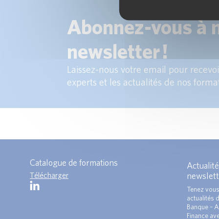
Abonnez-vous à 
newsletter !
Laissez-nous votre email pour recevoir
experts et les actualités de nos forma
Catalogue de formations
Actualité
Télécharger
newslett
Tenez vous
actualités 
Banque – A
Finance ave