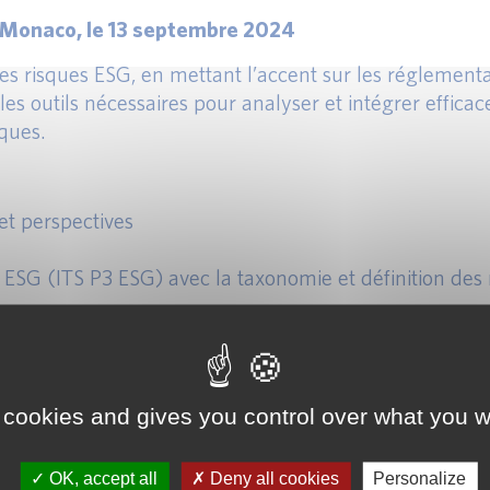
 à Monaco, le 13 septembre 2024
s risques ESG, en mettant l’accent sur les réglementat
es les outils nécessaires pour analyser et intégrer eff
ques.
 et perspectives
II ESG (ITS P3 ESG) avec la taxonomie et définition de
/2023 à l’hôtel Novotel Monte Carlo, 16 boulevard Pri
 cookies and gives you control over what you w
OK, accept all
Deny all cookies
Personalize