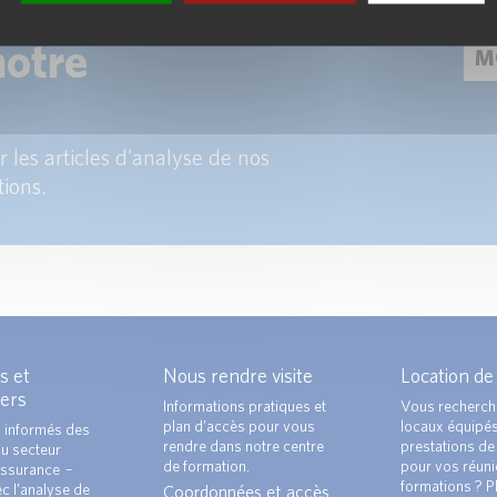
notre
 les articles d'analyse de nos
tions.
s et
Nous rendre visite
Location de
ers
Informations pratiques et
Vous recherch
plan d’accès pour vous
locaux équipé
 informés des
rendre dans notre centre
prestations de 
du secteur
de formation.
pour vos réun
ssurance –
formations ? Pl
c l’analyse de
Coordonnées et accès