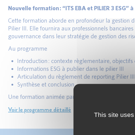
Nouvelle formation : “ITS EBA et PILIER 3 ESG”
Cette formation aborde en profondeur la gestion de
Pilier III. Elle fournira aux professionnels bancair
gouvernance dans leur stratégie de gestion des ris
Au programme
Introduction : contexte règlementaire, objectifs
Informations ESG à publier dans le pilier III
Articulation du règlement de reporting Pilier I
Synthèse et conclusion
Julien DHIMA
Une formation animée par
, le 13/9
Voir le programme détaillé
This site uses