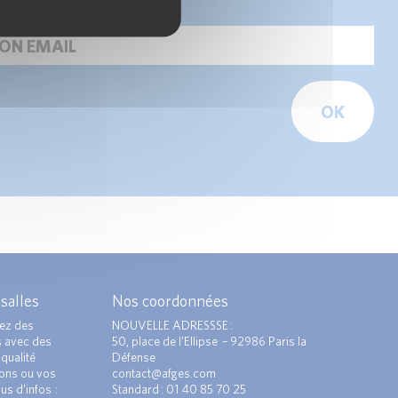
OK
 salles
Nos coordonnées
ez des
NOUVELLE ADRESSSE :
s avec des
50, place de l’Ellipse – 92986 Paris la
qualité
Défense
ions ou vos
contact@afges.com
us d’infos :
Standard : 01 40 85 70 25