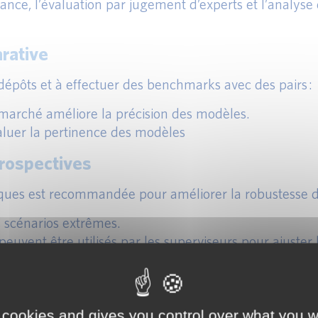
tance, l’évaluation par jugement d’experts et l’analyse
rative
épôts et à effectuer des benchmarks avec des pairs :
e marché améliore la précision des modèles.
luer la pertinence des modèles
trospectives
toriques est recommandée pour améliorer la robustesse
es scénarios extrêmes.
euvent être utilisés par les superviseurs pour ajuster 
ENU NET D’INTÉRÊT (SOT SUR NII)
 cookies and gives you control over what you w