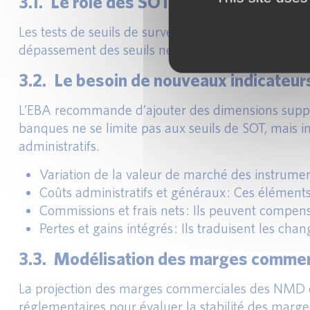
3.1. Le rôle des SOT sur la MNI dans le
Les tests de seuils de surveillance SOT servent d’ind
dépassement des seuils ne déclenche pas automat
3.2. Le besoin de nouveaux indicateurs
L’EBA recommande d’ajouter des dimensions suppléme
banques ne se limite pas aux seuils de SOT, mais i
administratifs.
Variation de la valeur de marché des instrument
Coûts administratifs et généraux : Ces éléments a
Commissions et frais nets : Ils peuvent compense
Pertes et gains intégrés : Ils traduisent les ch
3.3. Modélisation des marges commer
La projection des marges commerciales des NMD est 
réglementaires pour évaluer la stabilité des marge