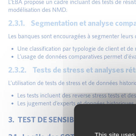
L’EBA propose un cadre incluant des tests de résis
modélisation des NMD.
2.3.1. Segmentation et analyse compa
Les banques sont encouragées à segmenter leurs d
Une classification par typologie de client et d
L’usage de données comparatives permet d’éva
2.3.2. Tests de stress et analyses ré
L’utilisation de tests de stress et de données his
Les tests incluent des reverse stress tests et d
Les jugement d’experts et données historiques p
3. TEST DE SENSIBILITÉ SUR LE REV
This site uses