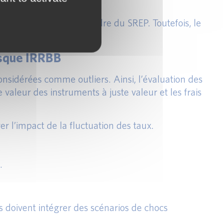
s sont utilisés dans le cadre du SREP. Toutefois, le
risque IRRBB
nsidérées comme outliers. Ainsi, l’évaluation des
aleur des instruments à juste valeur et les frais
r l’impact de la fluctuation des taux.
.
s doivent intégrer des scénarios de chocs