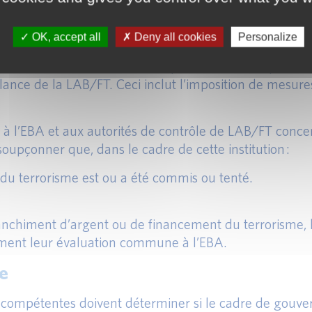
ées par les autorités de surveillance de la LAB/FT doi
orités compétentes du package CRR2/CRDV.
OK, accept all
Deny all cookies
Personalize
dèles commerciaux, risque opérationnel, risque de créd
des informations relatives à l’exposition des banques a
llance de la LAB/FT. Ceci inclut l’imposition de mesur
er à l’EBA et aux autorités de contrôle de LAB/FT conc
oupçonner que, dans le cadre de cette institution :
du terrorisme est ou a été commis ou tenté.
anchiment d’argent ou de financement du terrorisme, l
ement leur évaluation commune à l’EBA.
ne
és compétentes doivent déterminer si le cadre de gouv