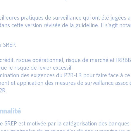
eilleures pratiques de surveillance qui ont été jugées
dans cette version révisée de la guideline. Il s’agit no
u SREP.
 crédit, risque opérationnel, risque de marché et IRRBB
e le risque de levier excessif.
rmination des exigences du P2R-LR pour faire face à ce
ment et application des mesures de surveillance associ
2R.
nnalité
 le SREP est motivée par la catégorisation des banques
uences minimales de missions d’audit des superviseurs 