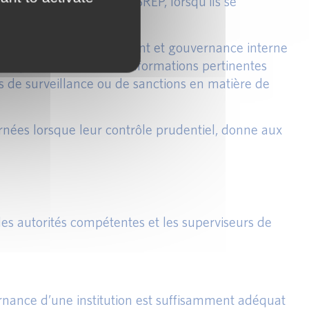
vent être intégrées au SREP, lorsqu’ils se
it, liquidité et financement et gouvernance interne
u risque de LAB/FT, les informations pertinentes
es de surveillance ou de sanctions en matière de
ernées lorsque leur contrôle prudentiel, donne aux
es autorités compétentes et les superviseurs de
ernance d’une institution est suffisamment adéquat