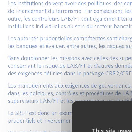
Les institutions doivent avoir des politiques, des 
de financement du terrorisme. Par conséquent, les
outre, les contrôleurs LAB/FT sont également tenus
institutions individuelles au sein du secteur bancair
Les autorités prudentielles compétentes sont charg
les banques et évaluer, entre autres, les risques au
Sans doublonner les missions avec celles des supe
concernant le risque de LAB/FT et d’autres donnée
des exigences définies dans le package CRR2/CR
Les manquements aux exigences de gouvernance, d
dans les politiques, contrôles et procédures de LA
superviseurs LAB/FT et les superviseurs prudentiel
Le SREP est donc un exemple où les informations 
prudentiels et inversement.
This site uses