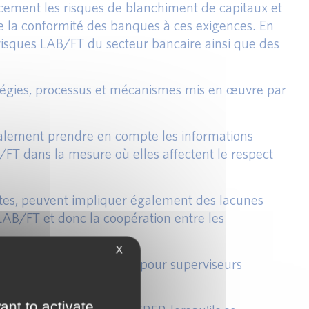
cacement les risques de blanchiment de capitaux et
e la conformité des banques à ces exigences. En
 risques LAB/FT du secteur bancaire ainsi que des
ratégies, processus et mécanismes mis en œuvre par
également prendre en compte les informations
FT dans la mesure où elles affectent le respect
tes, peuvent impliquer également des lacunes
 LAB/FT et donc la coopération entre les
X
alement être bénéfiques pour superviseurs
ant to activate