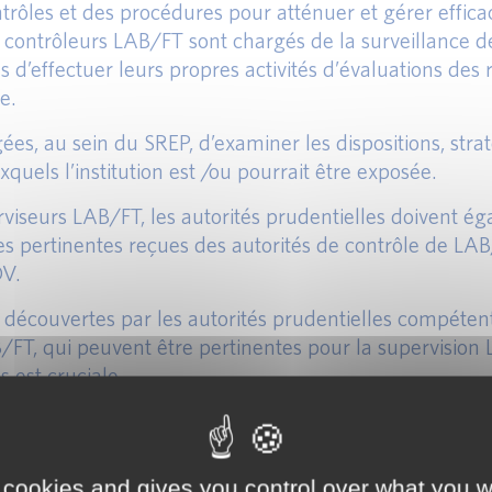
contrôles et des procédures pour atténuer et gérer effi
 contrôleurs LAB/FT sont chargés de la surveillance d
 d’effectuer leurs propres activités d’évaluations des
e.
ées, au sein du SREP, d’examiner les dispositions, st
xquels l’institution est /ou pourrait être exposée.
rviseurs LAB/FT, les autorités prudentielles doivent 
s pertinentes reçues des autorités de contrôle de LAB/
DV.
écouvertes par les autorités prudentielles compéten
B/FT, qui peuvent être pertinentes pour la supervision
s est cruciale
provenant de la surveillance de la LAB/FT peuvent ég
 cookies and gives you control over what you w