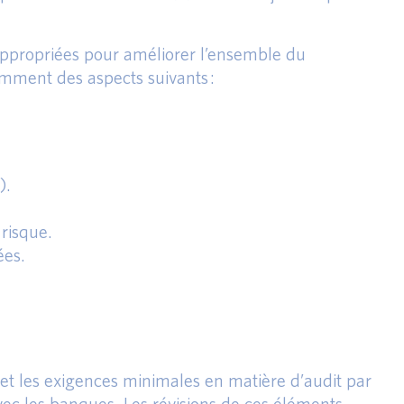
 appropriées pour améliorer l’ensemble du
tamment des aspects suivants :
).
 risque.
ées.
 et les exigences minimales en matière d’audit par
avec les banques. Les révisions de ces éléments