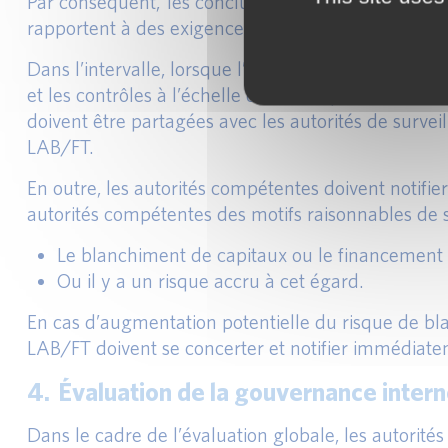
Par conséquent, les conclusions des inspections men
rapportent à des exigences évaluées par les aut
Dans l’intervalle, lorsque l’évaluation SREP de mo
et les contrôles à l’échelle de la banque révèlent 
doivent être partagées avec les autorités de survei
LAB/FT.
En outre, les autorités compétentes doivent notifi
autorités compétentes des motifs raisonnables de s
Le blanchiment de capitaux ou le financement 
Ou il y a un risque accru à cet égard.
En cas d’augmentation potentielle du risque de bl
LAB/FT doivent se concerter et notifier immédiat
4. Évaluation de la gouvernance inter
Dans le cadre de l’évaluation globale, les autorit