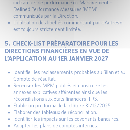
indicateurs de performance ou Management –
Defined Performance Measures ‘MPM’
communiqués par la Direction.
L’utilisation des libellés commençant par « Autres »
est toujours strictement limitée.
5. CHECK-LIST PRÉPARATOIRE POUR LES
DIRECTIONS FINANCIÈRES EN VUE DE
L’APPLICATION AU 1ER JANVIER 2027
Identifier les reclassements probables au Bilan et au
Compte de résultat.
Recenser les MPM publiés et construire les
annexes explicatives afférentes ainsi que les
réconciliations aux états financiers IFRS.
Établir un pro forma de la clôture 31/12/2025.
Élaborer des tableaux de réconciliation.
Identifier les impacts sur les covenants bancaires.
Adapter les plans de comptes internes.