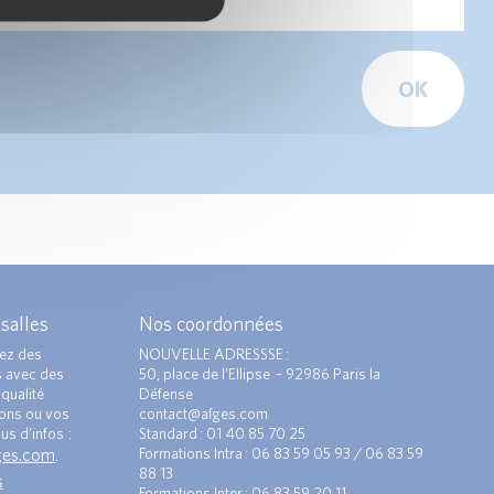
OK
 salles
Nos coordonnées
ez des
NOUVELLE ADRESSSE :
s avec des
50, place de l’Ellipse – 92986 Paris la
qualité
Défense
ions ou vos
contact@afges.com
us d’infos :
Standard : 01 40 85 70 25
ges.com
Formations Intra : 06 83 59 05 93 / 06 83 59
.
88 13
s
Formations Inter : 06 83 59 20 11