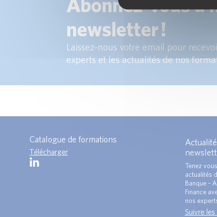
Abonnez-vous à 
newsletter !
Laissez-nous votre email pour recevoir
experts et les actualités de nos forma
Catalogue de formations
Actualité
Télécharger
newslett
Tenez vous
actualités 
Banque – A
Finance ave
nos expert
Suivre les