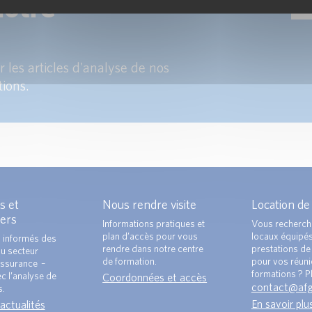
notre
 les articles d'analyse de nos
tions.
s et
Nous rendre visite
Location de
ers
Informations pratiques et
Vous recherch
plan d’accès pour vous
locaux équipé
 informés des
rendre dans notre centre
prestations de 
du secteur
de formation.
pour vos réun
ssurance –
formations ? Pl
c l’analyse de
Coordonnées et accès
contact@af
s.
En savoir plu
 actualités