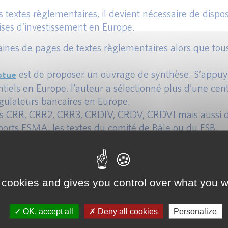
s textes règlementaires, il devient nécessaire de dis
ses d’investissement en Europe.
nes de pages de textes règlementaires alors que tous 
otue
est de proposer un ouvrage de synthèse. S’appuya
ntiels en Europe, l’auteur a sélectionné plus d’une cent
égulateurs bancaires en Europe.
 les CRR, CRR2, CRR3, CRDIV, CRDV, CRDVI mais aussi 
pports ESMA, les textes du comité de Bâle ou du FSB.
esse
.
 cookies and gives you control over what you w
OK, accept all
Deny all cookies
Personalize