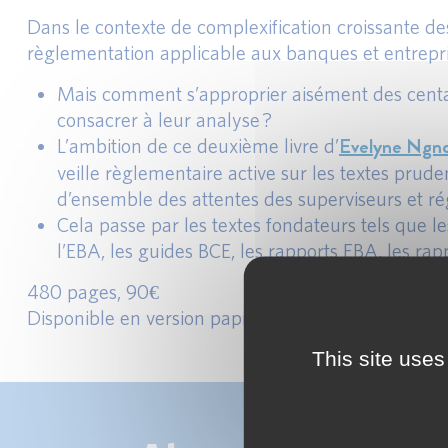
Dans le contexte de complexification croissante de
règlementation applicable aux banques et entrepri
Mais comment s’approprier aisément des centai
consacrer à leur analyse ?
Evelyne Ngn
L’ambition de ce deuxième livre d’
veille règlementaire active sur les textes prude
d’ensemble des attentes des superviseurs et r
Cela passe par les textes fondateurs tels que
l’EBA, les guides BCE, les rapports EBA, les ra
480 pages, 90€
adr
Disponible en version papier ou digitale à cette
This site uses