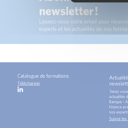
newsletter !
Laissez-nous votre email pour recevoir
experts et les actualités de nos forma
Catalogue de formations
Actualité
Télécharger
newslett
Tenez vous
actualités 
Banque – A
Finance ave
nos expert
Suivre les