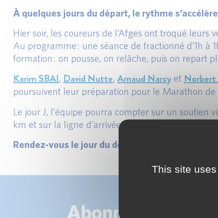
À quelques jours du départ, le rythme s’accélère 
Hier soir, les coureurs de l’Afges ont troqué leurs v
Au programme : une séance de fractionné d’1h à 1
formation : on pousse, on relâche, puis on repart pl
Karim SBAI
David Nutte
Arnaud Narcy
Norbert 
,
,
et
poursuivent leur préparation pour le Marathon de
Le jour J, l’équipe pourra compter sur un soutien 
km et sur la ligne d’arrivée. Impossible de la manq
Rendez-vous le jour du départ, le 12 avril !
This site uses
Abonnez-vous à 