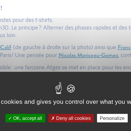
!
estes pour des t-shirts.
h30. Le principe ? Alterner des phases rapides et de
us loin.
Calif
Fra
(de gauche à droite sur la photo) ainsi que
Nicolas Moriceau-Gomez
 Paris ! Une pensée pour
, con
visible : une fanzone Afges se met en place pour les e
uer, elle sera aux couleurs Afges !
 cookies and gives you control over what you w
OK, accept all
Deny all cookies
Personalize
notre