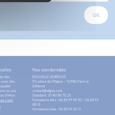
OK
 salles
Nos coordonnées
ez des
NOUVELLE ADRESSSE :
s avec des
50, place de l’Ellipse – 92986 Paris la
qualité
Défense
ions ou vos
contact@afges.com
us d’infos :
Standard : 01 40 85 70 25
ges.com
Formations Intra : 06 83 59 05 93 / 06 83 59
.
88 13
s
Formations Inter : 06 83 59 20 11