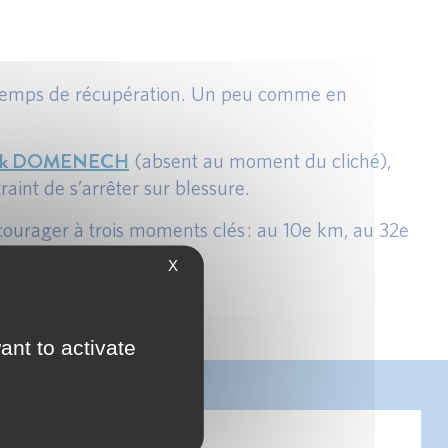
s temps de récupération. Un peu comme en
nck DOMENECH
(absent au moment du cliché),
traint de s’arrêter sur blessure.
ncourager à trois moments clés : au 10e km, au 32e
X
ant to activate