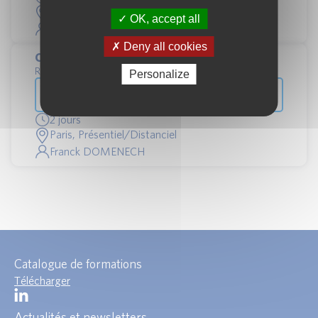
Paris, Présentiel/Distanciel
OK, accept all
Franck DOMENECH
Deny all cookies
Cadre juridique et fiscal de l’assurance vie
Réf : 592 | Dates : 14/12/2026 + 1 à venir
Personalize
Assurance > Marchés, produits et acteurs de
l'assurance
2 jours
Paris, Présentiel/Distanciel
Franck DOMENECH
Catalogue de formations
Télécharger
Actualités et newsletters