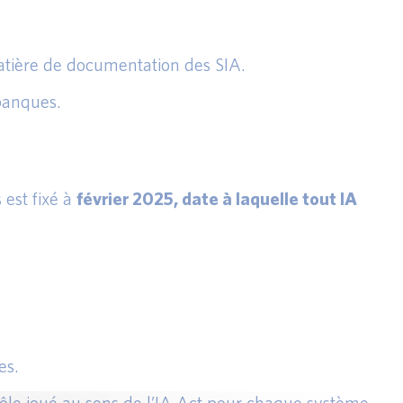
matière de documentation des SIA.
 banques.
 est fixé à
février 2025, date à laquelle tout IA
es.
 rôle joué au sens de l’IA Act pour chaque système