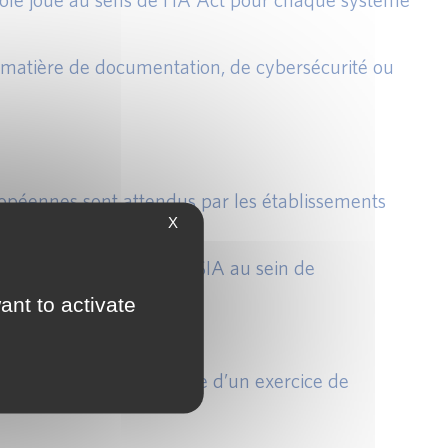
n matière de documentation, de cybersécurité ou
uropéennes sont attendus par les établissements
X
.
 le niveau de risque des SIA au sein de
ant to activate
mise en œuvre au préalable d’un exercice de