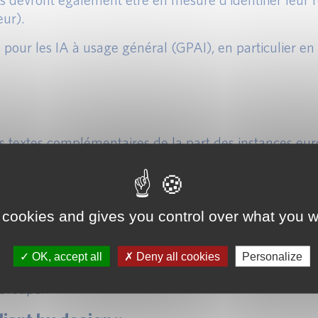
eur).
pour les IA à usage général (GPAI), en particulier e
des textes complémentaires de la part des instances e
onnalisation de leurs dispositifs de mise en conformité
cadre d’obligations réglementaires différenciées selon
 cookies and gives you control over what you w
ent des SIA
OK, accept all
Deny all cookies
Personalize
 sur les SIA d’un établissement bancaire nécessite la 
 Groupe.