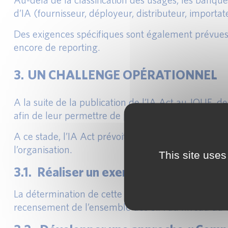
d’IA (fournisseur, déployeur, distributeur, importat
Des exigences spécifiques sont également prévues 
encore de reporting.
3. UN CHALLENGE OPÉRATIONNEL
A la suite de la publication de l’IA Act au JOUE, 
afin de leur permettre de progresser dans l’opérati
A ce stade, l’IA Act prévoit la mise en œuvre d’un 
l’organisation.
This site uses
3.1. Réaliser un exercice de recensem
La détermination de cette classification de risque
recensement de l’ensemble des SIA au niveau du