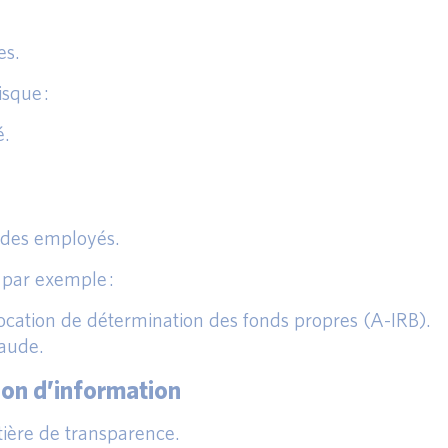
es.
sque :
é.
 des employés.
par exemple :
ocation de détermination des fonds propres (A-IRB).
raude.
ion d’information
ière de transparence.