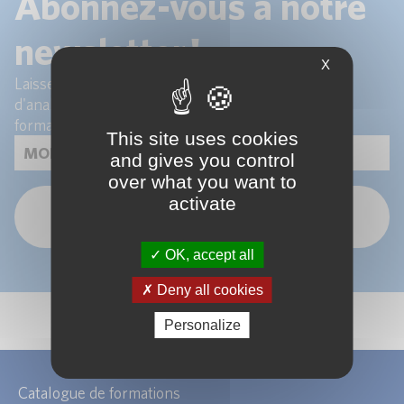
Abonnez-vous à notre
newsletter !
X
Laissez-nous votre email pour recevoir les articles
d'analyse de nos experts et les actualités de nos
formations.
This site uses cookies
and gives you control
over what you want to
activate
OK
OK, accept all
Deny all cookies
Personalize
Catalogue de formations