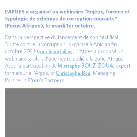
L’AFGES a organisé un webinaire “Enjeux, formes et
typologie de schémas de corruption courants”
(Focus Afrique), le mardi 1er octobre.
Dans la perspective du lancement de son certificat
“Lutte contre la corruption” organisé à Abidjan fin
voir le détail ici
octobre 2024 (
), l’Afges a proposé un
webinaire gratuit d’une heure dédié à la zone Afrique.
Mustapha BOUZIZOUA
Avec la participation de
, expert,
Christophe Boa
formateur à l’Afges, et
, Managing
Partner d’Efren’s Partners.