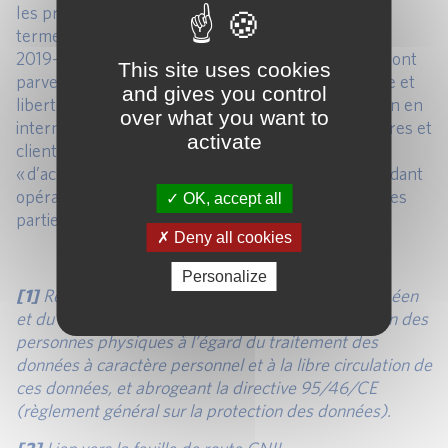
les promesses et potentialités du RGPD » selon les
termes de la feuille de route stratégique de la CNIL
2019-2021[2], les acteurs du secteur bancaire devront
This site uses cookies
parvenir à instaurer une vraie culture « informatique et
and gives you control
libertés » pleinement partagée et diffusée aussi bien en
over what you want to
interne que vis-à-vis de leurs partenaires, prestataires et
activate
clients. Cela revient à faire de l’obligation
« d’accountability » [3] un vecteur de confiance rendant
opérationnel le principe de primauté des intérêts des
OK, accept all
parties prenantes.
Deny all cookies
Personalize
[1]
Règlement (UE) 2016/679 du Parlement européen
et du Conseil du 27 avril 2016, relatif à la protection des
personnes physiques à l’égard du traitement des
données à caractère personnel et à la libre circulation de
ces données, et abrogeant la directive 95/46/CE
(règlement général sur la protection des données).