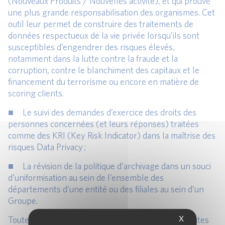
(Nouveaux Produits / Nouvelles activité), et qui prouve
une plus grande responsabilisation des organismes. Cet
outil leur permet de construire des traitements de
données respectueux de la vie privée lorsqu’ils sont
susceptibles d’engendrer des risques élevés,
notamment dans la lutte contre la fraude et la
corruption, contre le blanchiment des capitaux et le
financement du terrorisme ou encore en matière de
scoring clients.
■ Le suivi des demandes d’exercice des droits des
personnes concernées (et leurs réponses) traitées
comme des KRI (Key Risk Indicator) dans la maîtrise des
risques Data Privacy ;
■ La révision de la politique d’archivage dans un souci
d’uniformisation au sein de l’ensemble des
départements d’une entité ou des filiales au sein d’un
Groupe.
X
Toutefois, afin de gagner le pari et concrétiser « toutes