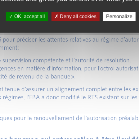
motifs d’autorisation sont respectées.
OK, accept all
Deny all cookies
Personalize
, l’autorité de résolution doit consulter l’autorité de
compétente est informée en conséquence.
ur préciser les attentes relatives au régime d’autori
amment :
 supervision compétente et l’autorité de résolution.
gences en matière d’information, pour l’octroi autorisat
cité de revenu de la banque ».
ent tenue d’assurer un alignement complet entre les e
 régimes, l’EBA a donc modifié le RTS existant sur les 
ques pour le renouvellement de l’autorisation préalab