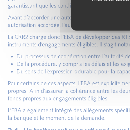
garantissant que les conditions des deux premiers 
Avant d’accorder une autorisation générale préalable
autorisation accordée, l’autorité de supervision 
La CRR2 charge donc l’EBA de développer des RTS po
instruments d’engagements éligibles. Il s’agit not
Du processus de coopération entre l’autorité de
De la procédure, y compris les délais et les exi
Du sens de l’expression « durable pour la capa
Pour certains de ces aspects, l’EBA est explicitem
propres. Afin d’assurer la cohérence entre les deux
fonds propres aux engagements éligibles.
L’EBA a également intégré des allègements spécifi
la banque et le moment de la demande.