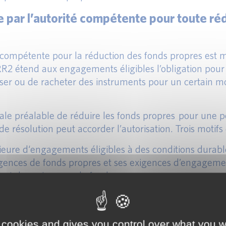
le par l’autorité compétente pour toute r
té compétente pour la réduction des fonds propres est 
RR2 étend aux engagements éligibles l’obligation pour 
rser ou de racheter des instruments pour un certain 
érale préalable de réduire les fonds propres pour une
 de résolution peut accorder l’autorisation. Trois motifs 
ure d‘engagements éligibles à des conditions durable
ences de fonds propres et ses exigences d’engagement
ect des exigences de fonds propres.
ds propres et des engagements éligibles de la banque 
olution, en accord avec l’autorité e supervision comp
érale peut être donnée pour une durée déterminée et 
 cookies and gives you control over what you w