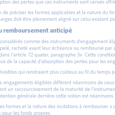
rption des pertes que ces instruments sont censés offrir
de préciser les formes applicables et la nature du fi
rges doit être pleinement aligné sur celui existant po
 au remboursement anticipé
onsidérés comme des instruments d’engagement éligib
appelé, racheté avant leur échéance ou remboursé par a
 dans l’article 72 quater, paragraphe 3». Cette conditi
e de la capacité d’absorption des pertes pour les eng
révisibles qui rendraient plus coûteux au fil du temps 
s engagements éligibles diffèrent néanmoins de ceux d
nent un raccourcissement de la maturité de l’instrumen
’intention générale derrière cette notion est néanmoin
es formes et la nature des incitations à rembourser » 
e pour les fonds propres.