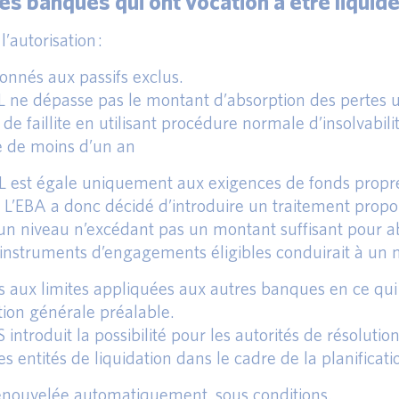
s banques qui ont vocation à être liquidée
autorisation :
donnés aux passifs exclus.
 ne dépasse pas le montant d’absorption des pertes 
 de faillite en utilisant procédure normale d’insolvabilit
e de moins d’un an
REL est égale uniquement aux exigences de fonds propr
é. L’EBA a donc décidé d’introduire un traitement propo
 à un niveau n’excédant pas un montant suffisant pour a
es instruments d’engagements éligibles conduirait à un
s aux limites appliquées aux autres banques en ce q
tion générale préalable.
troduit la possibilité pour les autorités de résolutio
s entités de liquidation dans le cadre de la planificati
renouvelée automatiquement, sous conditions.