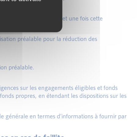
 supervision compétente, et une fois cette
sation préalable pour la réduction des
ion préalable.
xigences sur les engagements éligibles et fonds
fonds propres, en étendant les dispositions sur les
le générale en termes d’informations à fournir par