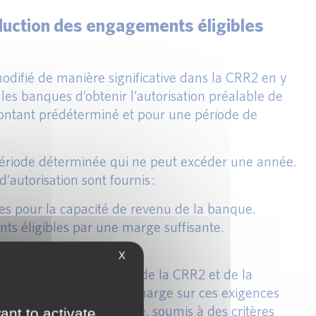
éduction des engagements éligibles
modifié de manière significative dans la CRR2 en y
les banques d’obtenir l’autorisation préalable de
montant prédéterminé et pour une période de
 période déterminée qui ne peut excéder une année.
d’autorisation sont fournis :
s pour la capacité de revenu de la banque.
s éligibles par une marge suffisante.
X
dépassant les exigences de la CRR2 et de la
étente, va déterminer la marge sur ces exigences
un montant prédéterminé, soumis à des critères
ant to activate