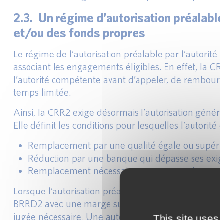
2.3. Un régime d’autorisation préalab
et/ou des fonds propres
Le régime de l’autorisation préalable par l’autori
associant les engagements éligibles. En effet, la C
l’autorité compétente avant d’appeler, de rembou
temps limitée.
Ainsi, la CRR2 exige désormais l’autorisation gén
Elle définit les conditions pour lesquelles l’autorité
Remplacement par une qualité égale ou supérie
Réduction par une banque qui dépasse ses exig
Remplacement nécessaire pour assurer le resp
Lorsque l’autorisation préalable porte sur des fon
BRRD2 avec une marge suffisante, l’autorité de rés
jugée nécessaire. Une autorisation préalable gén
This site uses