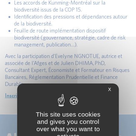
Les accords de Kunming-Montréal sur la
biodiversité issus de la COP 15.
Identification des pressions et dépendances autour
de la biodiversité.
Feuille de route implémentation dispositif
biodiversité (gouvernance, stratégie, cadre de risk
management, publication…).
Avec la participation d’Evelyne NGNOTUE, autrice et
associée de l’Afges et de Julien DHIMA, PhD,
Consultant Expert, Économiste et Formateur en Risques
Bancaires, Réglementation Prudentielle et Finance
Durable.
X
Inscrivez vous dès maintenant
This site uses cookies
and gives you control
over what you want to