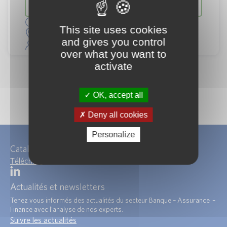
marché
1 jour
This site uses cookies
Paris, Présentiel/Distanciel
and gives you control
Guillaume DOSSMANN + 1
over what you want to
activate
OK, accept all
Deny all cookies
Personalize
Catalogue de formations
Télécharger
Actualités et newsletters
Tenez vous informés des actualités du secteur Banque – Assurance –
Finance avec l’analyse de nos experts.
Suivre les actualités