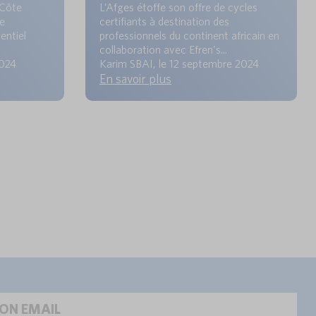
(Côte
L’Afges étoffe son offre de cycles
ne
certifiants à destination des
entiel
professionnels du continent africain en
collaboration avec Efren's...
2024
Karim SBAI, le 12 septembre 2024
En savoir plus