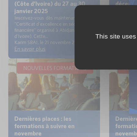
(Côte d’Ivoire) du 27 au 30
décemb
janvier 2025
Dernières 
prochaine 
Inscrivez-vous dès maintenant au
notre cata
"Certificat d'excellence en sécurité
principaux..
financière" organisé à Abidjan (Côte
Karim SBA
This site uses
d'Ivoire). Cette...
En savoir
Karim SBAI, le 21 novembre 2024
En savoir plus
NOUVELLES FORMATIONS
NOUV
Dernières places : les
Dernière
formations à suivre en
formati
novembre
novemb