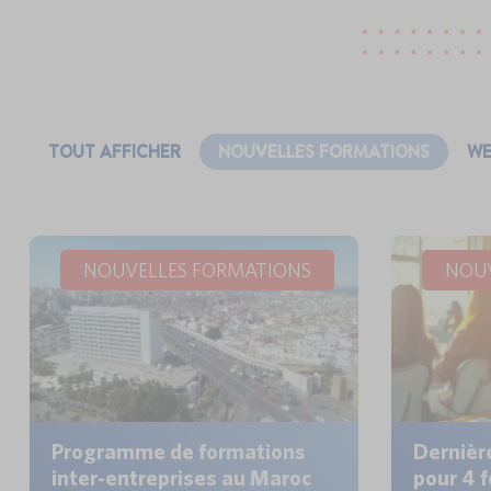
TOUT AFFICHER
NOUVELLES FORMATIONS
WE
NOUVELLES FORMATIONS
NOUV
Programme de formations
Dernièr
inter-entreprises au Maroc
pour 4 