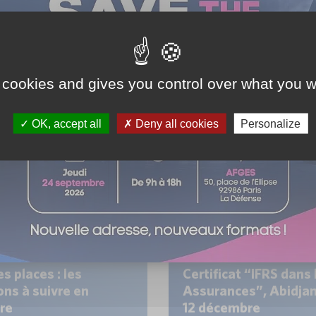
re (S50)
décembre (S49)
places disponibles la semaine
Dernières places disponibles
pour 4 formations phares de
prochaine pour 4 formations
logue. Stress tests sur les
notre catalogue. Savoir anim
.
gérer des contrôles...
I, le 20 novembre 2024
Karim SBAI, le 19 novembre
 cookies and gives you control over what you w
 plus
En savoir plus
OK, accept all
Deny all cookies
Personalize
ELLES FORMATIONS
NOUVELLES FORMA
s places : les
Certificat “IFRS dans 
ons à suivre en
Assurances”, Abidjan
re
12 décembre