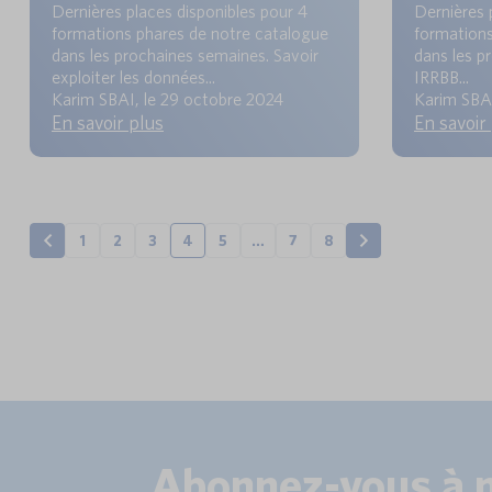
Dernières places disponibles pour 4
Dernières 
formations phares de notre catalogue
formations
dans les prochaines semaines. Savoir
dans les 
exploiter les données...
IRRBB...
Karim SBAI, le 29 octobre 2024
Karim SBAI
En savoir plus
En savoir
1
2
3
4
5
…
7
8
Abonnez-vous à 