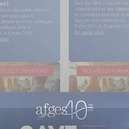
ars)
Face aux défis croissants de 
cybersécurité et aux réglem
places disponibles dans les
en constante évolution, le s
s semaines pour 4
bancaire doit renforcer ses...
 phares de notre catalogue.
Karim SBAI, le 22 janvier 20
matiques pour le...
En savoir plus
, le 6 mars 2025
 plus
ELLES FORMATIONS
NOUVELLES FORMA
s places : les
Dernières places : les
ons à suivre en
formations à suivre e