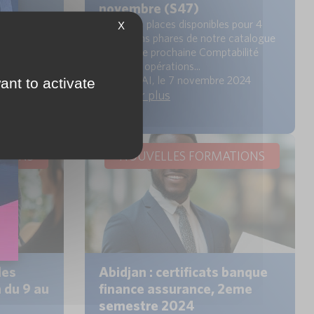
novembre (S47)
 la semaine
Dernières places disponibles pour 4
X
 phares de
formations phares de notre catalogue
er et
la semaine prochaine Comptabilité
bancaire : opérations...
 2024
Karim SBAI, le 7 novembre 2024
ant to activate
En savoir plus
TIONS
NOUVELLES FORMATIONS
les
Abidjan : certificats banque
 du 9 au
finance assurance, 2eme
semestre 2024