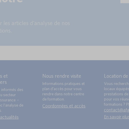
 les articles d'analyse de nos
tions.
s et
Nous rendre visite
Location de
ers
Informations pratiques et
Vous recherch
plan d’accès pour vous
locaux équipé
 informés des
rendre dans notre centre
prestations de 
du secteur
de formation.
pour vos réun
ssurance –
formations ? Pl
c l’analyse de
Coordonnées et accès
contact@af
s.
En savoir plu
 actualités