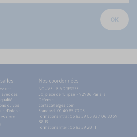
OK
 salles
Nos coordonnées
ez des
NOUVELLE ADRESSSE :
s avec des
50, place de l’Ellipse – 92986 Paris la
qualité
Défense
ions ou vos
contact@afges.com
us d’infos :
Standard : 01 40 85 70 25
ges.com
Formations Intra : 06 83 59 05 93 / 06 83 59
.
88 13
s
Formations Inter : 06 83 59 20 11