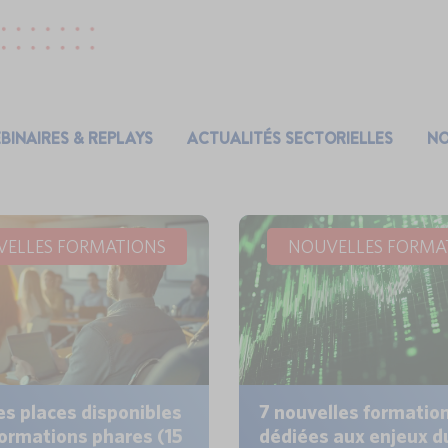
BINAIRES & REPLAYS
ACTUALITÉS SECTORIELLES
NO
ELLES FORMATIONS
NOUVELLES FORMA
es places disponibles
7 nouvelles formatio
formations phares (15
dédiées aux enjeux du