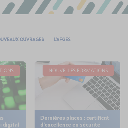
UVEAUX OUVRAGES
L'AFGES
TIONS
NOUVELLES FORMATIONS
ns
Dernières places : certificat
 digital
d’excellence en sécurité