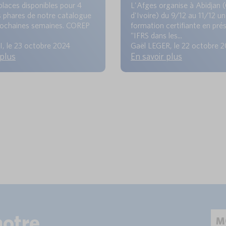
places disponibles pour 4
L'Afges organise à Abidjan 
 phares de notre catalogue
d'Ivoire) du 9/12 au 11/12 u
prochaines semaines. COREP
formation certifiante en prés
"IFRS dans les...
, le 23 octobre 2024
Gaël LEGER, le 22 octobre 
 plus
En savoir plus
notre