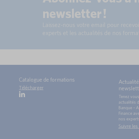
newsletter !
Laissez-nous votre email pour recevoir
experts et les actualités de nos forma
Catalogue de formations
Actualité
Télécharger
newslett
Tenez vous
actualités 
Banque – A
Finance ave
nos expert
Suivre les