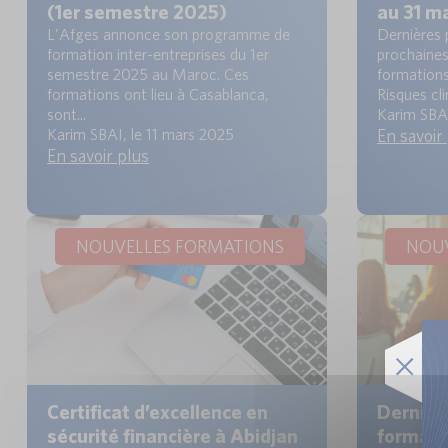
(1er semestre 2025)
au 31 m
L'Afges annonce son programme de
Dernières 
formation inter-entreprises du 1er
prochaine
semestre 2025 au Maroc. Ces
formations
formations ont lieu à Casablanca,
Risques cli
sont...
Karim SBAI
Karim SBAI, le 11 mars 2025
En savoir
En savoir plus
NOUVELLES FORMATIONS
NOUV
Certificat d’excellence en
Dernière
sécurité financière à Abidjan
formati