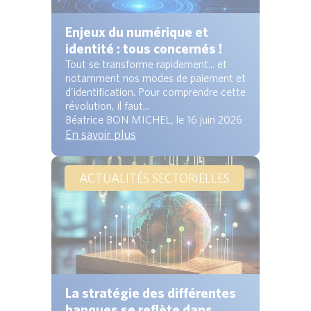
Enjeux du numérique et
identité : tous concernés !
Tout se transforme rapidement... et
notamment nos modes de paiement et
d'identification. Pour comprendre cette
révolution, il faut...
Béatrice BON MICHEL, le 16 juin 2026
En savoir plus
ACTUALITÉS SECTORIELLES
La stratégie des différentes
banques se reflète dans