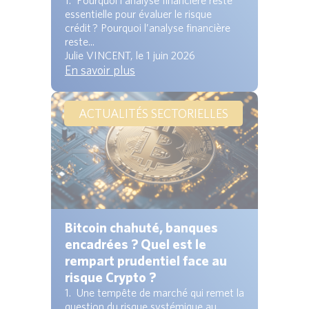
1. Pourquoi l’analyse financière reste
essentielle pour évaluer le risque
crédit ? Pourquoi l’analyse financière
reste...
Julie VINCENT, le 1 juin 2026
En savoir plus
ACTUALITÉS SECTORIELLES
Bitcoin chahuté, banques
encadrées ? Quel est le
rempart prudentiel face au
risque Crypto ?
1. Une tempête de marché qui remet la
question du risque systémique au