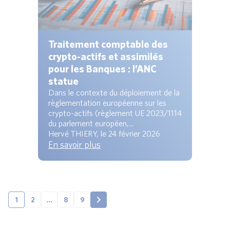
Traitement comptable des
crypto-actifs et assimilés
pour les Banques : l’ANC
statue
Dans le contexte du déploiement de la
règlementation européenne sur les
crypto-actifs (règlement UE 2023/1114
du parlement européen,...
Hervé THIERY, le 24 février 2026
En savoir plus
1
2
…
8
9