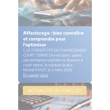
Affacturage : bien connaître
et comprendre pour
l’optimiser
1. LE STEREOTYPE DU FINANCEMENT
COURT TERME De nos jours, quand
une entreprise souhaite se financer à
court terme, la solution la plus...
Michel PIVOT, le 2 mars 2026
En savoir plus
ACTUALITÉS SECTORIELLES