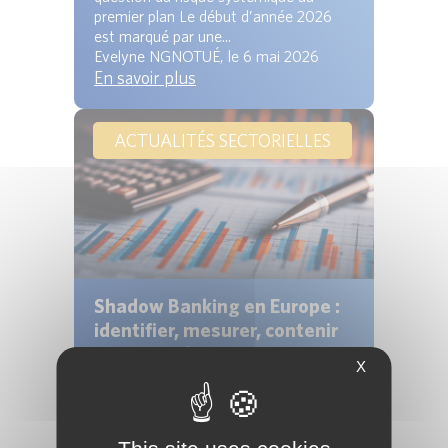
premier plan Le début d’année 2026
est marqué par une...
Evelyne NGNOTUÉ, le 6 mai 2026
En savoir plus
ACTUALITÉS SECTORIELLES
Shadow Banking en Europe :
identifier, mesurer, contenir
un risque devenu systémique
X
1. Une transformation silencieuse du
système financier Depuis la crise
financière mondiale, la structure de
financement de...