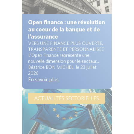
Open finance : une révolution
au coeur de la banque et de
l’assurance
VERS UNE FINANCE PLUS OUVERTE,
TRANSPARENTE ET PERSONNALISEE
L’Open Finance représente une
nouvelle dimension pour le secteur...
Béatrice BON MICHEL, le 23 juillet
2026
En savoir plus
ACTUALITÉS SECTORIELLES