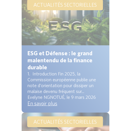
ACTUALITÉS SECTORIELLES
ESG et Défense : le grand
malentendu de la finance
durable
1. Introduction Fin 2025, la
Commission européenne publie une
note d’orientation pour dissiper un
malaise devenu fréquent sur...
Evelyne NGNOTUÉ, le 9 mars 2026
En savoir plus
ACTUALITÉS SECTORIELLES