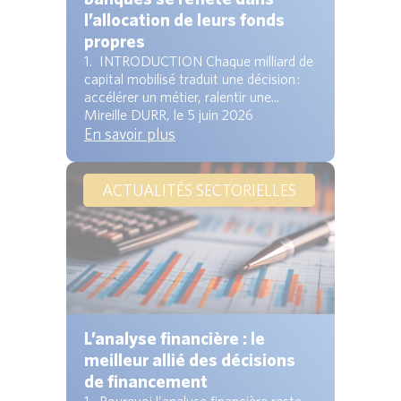
l’allocation de leurs fonds
propres
1. INTRODUCTION Chaque milliard de
capital mobilisé traduit une décision :
accélérer un métier, ralentir une...
Mireille DURR, le 5 juin 2026
En savoir plus
ACTUALITÉS SECTORIELLES
L’analyse financière : le
meilleur allié des décisions
de financement