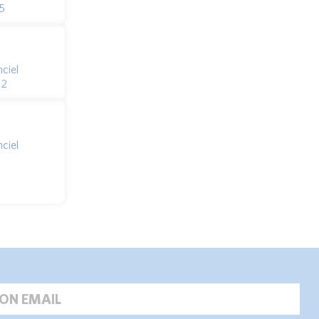
5
ciel
 2
ciel