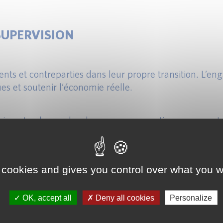
SUPERVISION
nts et contreparties dans leur propre transition. L’
ues et soutenir l’économie réelle.
uissants : demandes de mesures correctives, augmentat
t & proper des dirigeants. L’inaction n’est donc plus 
ie : sortie progressive des énergies fossiles, rénovat
 cookies and gives you control over what you w
mples illustrent l’ancrage opérationnel attendu.
OK, accept all
Deny all cookies
Personalize