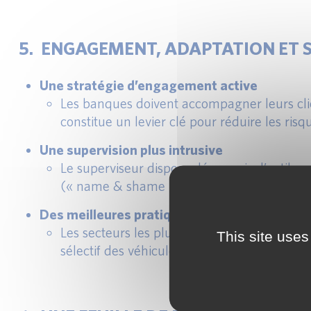
5. ENGAGEMENT, ADAPTATION ET 
Une stratégie d’engagement active
Les banques doivent accompagner leurs clie
constitue un levier clé pour réduire les risq
Une supervision plus intrusive
Le superviseur dispose désormais d’outils p
(« name & shame ») et remise en cause du fi
Des meilleures pratiques qui émergent
Les secteurs les plus exposés montrent la vo
This site uses
sélectif des véhicules bas carbone. Ces exe