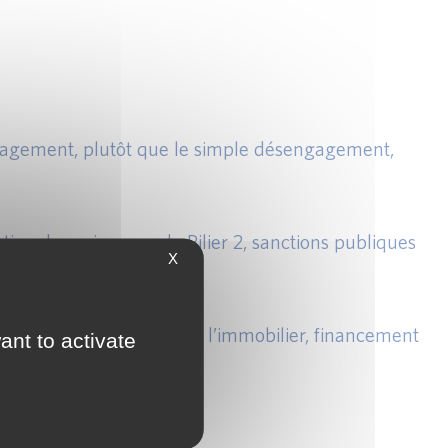
engagement, plutôt que le simple désengagement,
ion des exigences de Pilier 2, sanctions publiques
X
une option.
ion énergétique massive de l’immobilier, financement
ant to activate