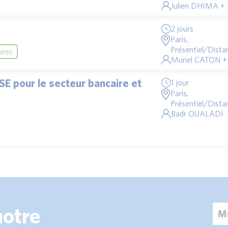
Julien DHIMA + 
2 jours
Paris,
Présentiel/Distan
ires
Muriel CATON +
E pour le secteur bancaire et
1 jour
Paris,
Présentiel/Distan
Badr OUALADI
notre