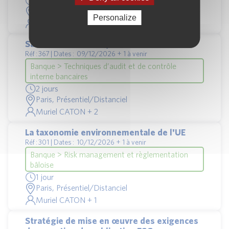
1 jour
Paris, Présentiel/Distanciel
Personalize
Muriel CATON + 3
Savoir auditer le risque ESG
Réf : 367 | Dates : 09/12/2026 + 1 à venir
Banque > Techniques d’audit et de contrôle
interne bancaires
2 jours
Paris, Présentiel/Distanciel
Muriel CATON + 2
La taxonomie environnementale de l'UE
Réf : 301 | Dates : 10/12/2026 + 1 à venir
Banque > Risk management et règlementation
bâloise
1 jour
Paris, Présentiel/Distanciel
Muriel CATON + 1
Stratégie de mise en œuvre des exigences