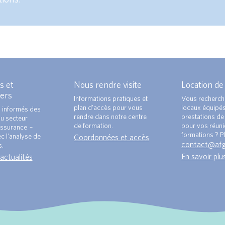
s et
Nous rendre visite
Location de
ers
Informations pratiques et
Vous recherch
plan d’accès pour vous
locaux équipé
 informés des
rendre dans notre centre
prestations de 
du secteur
de formation.
pour vos réun
ssurance –
formations ? Pl
c l’analyse de
Coordonnées et accès
contact@af
s.
En savoir plu
 actualités