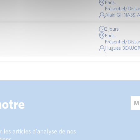
Paris,
Présentiel/Distan
Alain GHNASSIA
2 jours
Paris,
Présentiel/Distan
Hugues BEAUG
1
notre
 les articles d'analyse de nos
tions.