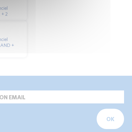
ciel
 + 2
ciel
RAND +
OK