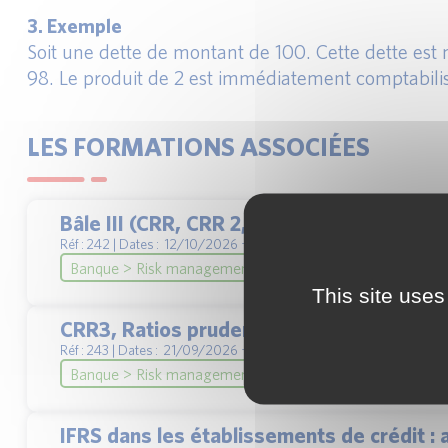
3. Exemple
Soit une dette de montant de 100. Cette dette est mo
98. Le produit de 2 est immédiatement comptabil
LES FORMATIONS ASSOCIÉES
Bâle III (CRR, CRR 2, CRD IV, CRDV, CRR
Réf : 242 | Dates : 12/10/2026 + 3 à venir
Banque > Risk management et règlementation bâloise
This site uses
CRR3, Ratios prudentiels et règles de ge
Réf : 243 | Dates : 21/09/2026 + 1 à venir
Banque > Risk management et règlementation bâloise
IFRS dans les établissements de crédit 