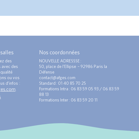
 salles
Nos coordonnées
ez des
NOUVELLE ADRESSSE :
s avec des
50, place de l’Ellipse – 92986 Paris la
qualité
Défense
ions ou vos
contact@afges.com
us d’infos :
Standard : 01 40 85 70 25
ges.com
Formations Intra : 06 83 59 05 93 / 06 83 59
.
88 13
s
Formations Inter : 06 83 59 20 11