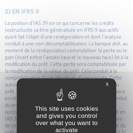
3) EN IFRS 9
La position d’IAS 39 en ce qui concerne les crédits
restructurés va être généralisée en IFRS 9 aux actifs
ayant fait l’objet d’une renégociation et dont l’analyse
conduit à une non-décomptabilisation. La banque doit, au
moment de la renégociation comptabiliser la perte ou le
gain (écart entre l’ancien taux et le nouveau taux) lié à la
modification du prêt. Cette perte sera comptabilisée par
la modification de la valeur du prêt. Cela conduit à la
comptabilisation d’une décote ou d’une surcote. Cette
surcote ou décote sera reprise sur la durée de vie du
X
prêt. La conséquence est que la banque comptabilisera
en résultat, après la renégociation du prêt, le taux initial
du prêt (nouveau taux +/- étalement de la décote-
This site uses cookies
surcote) et non uniquement le nouveau taux comme en
and gives you control
IAS 39. De même, les frais et honoraires engagés lors
over what you want to
de cette modification seront un ajustement de valeur du
activate
prêt et seront étalés sur la durée du prêt (IFRS 9 5.4.3)