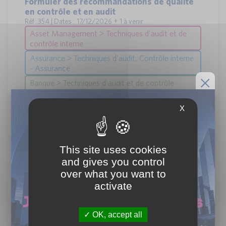
Formuler des recommandations de qualité
en contrôle et en audit
Réf : 354 | Dates : 17/12/2026 + 1 à venir
Asset Management > Techniques d'audit et de
contrôle interne
Assurance > Techniques d'audit, Contrôle interne
- Assurance
Banque > Techniques d’audit et de contrôle
interne bancaires
1 jour
X
Paris, Présentiel/Distanciel
Béatrice BON MICHEL + 2
Savoir manager une équipe d’audit -
This site uses cookies
inspection
and gives you control
Réf : 355 | Dates : 02/10/2026 + 1 à venir
over what you want to
Asset Management > Techniques d'audit et de
activate
contrôle interne
Assurance > Techniques d'audit, Contrôle interne
- Assurance
OK, accept all