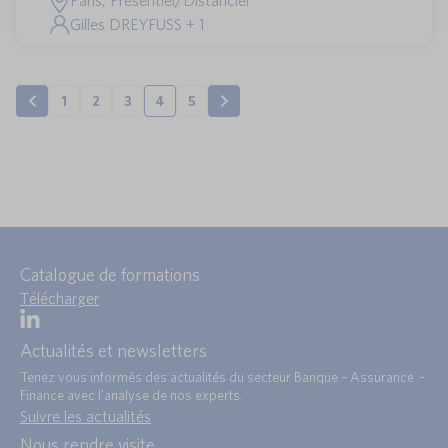
Paris, Présentiel/Distanciel
Gilles DREYFUSS + 1
1
2
3
4
5
Catalogue de formations
Télécharger
Actualités et newsletters
Tenez vous informés des actualités du secteur Banque – Assurance –
Finance avec l’analyse de nos experts.
Suivre les actualités
Nous rendre visite