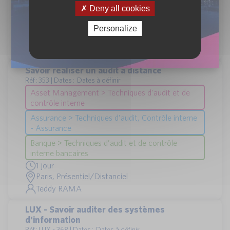
Banque > Techniques d’audit et de contrôle
Deny all cookies
interne bancaires
1 jour
Personalize
Paris, Présentiel/Distanciel
Béatrice BON MICHEL + 2
Savoir réaliser un audit à distance
Réf : 353 | Dates : Dates à définir
Asset Management > Techniques d'audit et de
contrôle interne
Assurance > Techniques d'audit, Contrôle interne
- Assurance
Banque > Techniques d’audit et de contrôle
interne bancaires
1 jour
Paris, Présentiel/Distanciel
Teddy RAMA
LUX - Savoir auditer des systèmes
d'information
Réf : LUX - 368 | Dates : Dates à définir