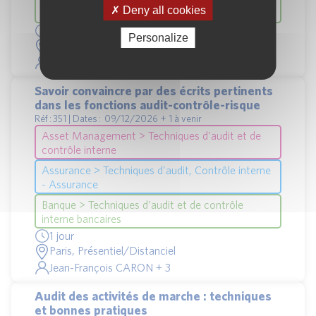
Deny all cookies
interne bancaires
2 jours
Personalize
Paris, Présentiel/Distanciel
Jean-François CARON + 1
Savoir convaincre par des écrits pertinents
dans les fonctions audit-contrôle-risque
Réf : 351 | Dates : 09/12/2026 + 1 à venir
Asset Management > Techniques d'audit et de
contrôle interne
Assurance > Techniques d'audit, Contrôle interne
- Assurance
Banque > Techniques d’audit et de contrôle
interne bancaires
1 jour
Paris, Présentiel/Distanciel
Jean-François CARON + 3
Audit des activités de marche : techniques
et bonnes pratiques