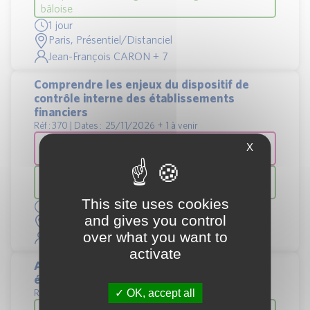
bâloise
1 jour
Paris, Présentiel/Distanciel
Jean-François CARON + 7
Comprendre les enjeux du dispositif de
contrôle interne des établissements
financiers
Réf : 370 | Dates : 25/11/2026 + 1 à venir
Asset Management > Techniques d'audit et de
X
contrôle interne
Banque > Techniques d’audit et de contrôle
interne bancaires
This site uses cookies
1 jour
and gives you control
Paris, Présentiel/Distanciel
over what you want to
Béatrice BON MICHEL + 3
activate
Audit des engagements : maitriser les
éléments essentiels pour un audit efficace
OK, accept all
Réf : 361 | Dates : 07/12/2026 + 1 à venir
Banque > Techniques d’audit et de contrôle