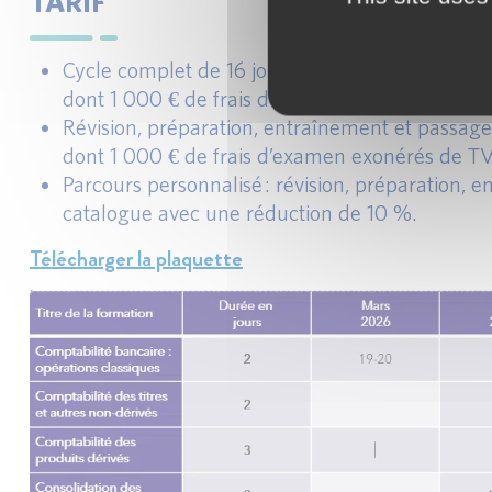
TARIF
Cycle complet de 16 jours y compris l’examen :
dont 1 000 € de frais d’examen exonérés de T
Révision, préparation, entraînement et passage
dont 1 000 € de frais d’examen exonérés de T
Parcours personnalisé : révision, préparation, 
catalogue avec une réduction de 10 %.
Télécharger la plaquette