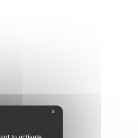
X
ant to activate