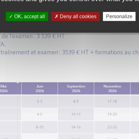
OK, accept all
Deny all cookies
Personalize
 11 050 € HT
VA.
 de l’examen : 3 539 € HT
VA.
entraînement et examen : 3539 € HT + formations au ch