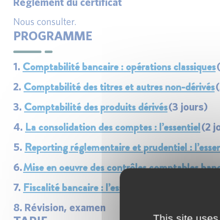
Règlement du certificat
Nous consulter.
PROGRAMME
Comptabilité bancaire : opérations classiques
1.
(
Comptabilité des titres et autres non-dérivés
2.
(
Comptabilité des produits dérivés
3.
(3 jours)
La consolidation des comptes : l’essentiel
4.
(2 j
Reporting réglementaire et prudentiel : l’essen
5.
Mise en oeuvre des contrôles comptables banc
6.
Fiscalité bancaire : l’essentiel
7.
(1 jour)
8. Révision, examen
This site uses