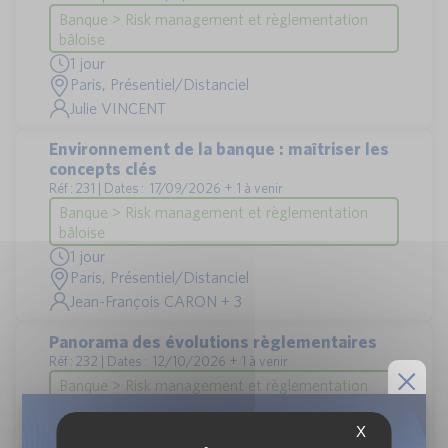
Banque > Risk management et règlementation
bâloise
1 jour
Paris, Présentiel/Distanciel
Julie VINCENT
Environnement de la banque : maîtriser les
concepts clés
Réf : 231 | Dates : 17/09/2026 + 1 à venir
Banque > Risk management et règlementation
bâloise
1 jour
Paris, Présentiel/Distanciel
Jean-François CARON + 3
Panorama des évolutions règlementaires
Réf : 232 | Dates : 12/10/2026 + 1 à venir
Banque > Risk management et règlementation
bâloise
1 jour
X