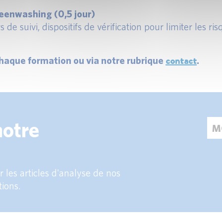
eenwashing (0,5 jour)
 de suivi, dispositifs de vérification pour limiter les 
contact
haque formation ou via notre rubrique
.
notre
 les articles d'analyse de nos
tions.