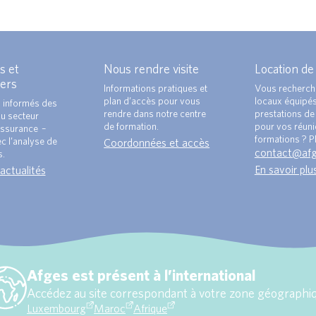
s et
Nous rendre visite
Location de
ers
Informations pratiques et
Vous recherch
plan d’accès pour vous
locaux équipé
 informés des
rendre dans notre centre
prestations de 
du secteur
de formation.
pour vos réun
ssurance –
formations ? Pl
c l’analyse de
Coordonnées et accès
contact@af
s.
En savoir plu
 actualités
Afges est présent à l’international
Accédez au site correspondant à votre zone géographiq
Luxembourg
Maroc
Afrique