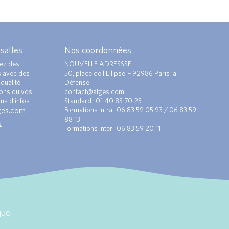
 salles
Nos coordonnées
ez des
NOUVELLE ADRESSSE :
s avec des
50, place de l’Ellipse – 92986 Paris la
qualité
Défense
ions ou vos
contact@afges.com
us d’infos :
Standard : 01 40 85 70 25
ges.com
Formations Intra : 06 83 59 05 93 / 06 83 59
.
88 13
s
Formations Inter : 06 83 59 20 11
ue.