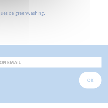
risques de greenwashing.
OK