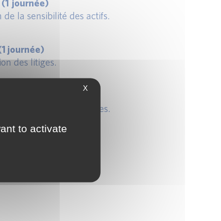
 (1 journée)
e la sensibilité des actifs.
(1 journée)
on des litiges.
X
iés aux activités courantes.
ant to activate
g terme.