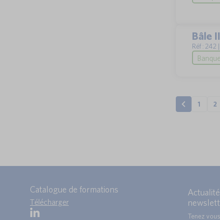
Bâle 
Réf : 242
Banque
1
2
Catalogue de formations
Actualité
Télécharger
newslett
Tenez vous