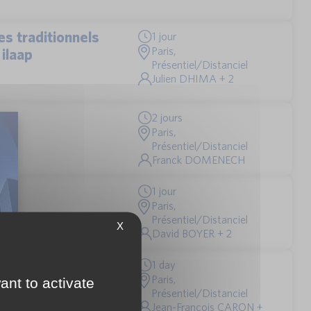
s traditionnels
1 jour
Paris,
 ilaap
Présentiel/Distanciel
Julien DHIMA + 2
2 jours
Paris,
Présentiel/Distanciel
Franck DOMENECH
1 jour
Paris,
Présentiel/Distanciel
X
David BOYER + 2
he basics
1 day
Paris,
ant to activate
Présentiel/Distanciel
Jean-François CARON +