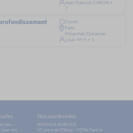
Jean-François CARON +
7
approfondissement
3 jours
Paris,
Présentiel/Distanciel
Louis FAYE + 5
 salles
Nos coordonnées
ez des
NOUVELLE ADRESSSE :
s avec des
50, place de l’Ellipse – 92986 Paris la