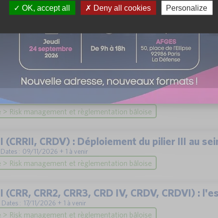
OK, accept all
Deny all cookies
Personalize
accounting audit
| Dates : 17/12/2026 + 1 à venir
> Comptabilité, contrôle de gestion et fiscalité
II et sa finalisation et CRR3 : synthèse des prin
 | Dates : 08/12/2026 + 1 à venir
 > Risk management et règlementation bâloise
II (CRRII, CRDV) : Déploiement du pilier III au s
| Dates : 09/11/2026 + 1 à venir
 > Risk management et règlementation bâloise
II (CRR, CRR2, CRR3, CRD IV, CRDV, CRDVI) : l'es
| Dates : 17/11/2026 + 1 à venir
 > Risk management et règlementation bâloise