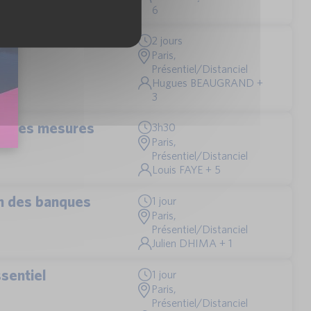
6
2 jours
Paris,
Présentiel/Distanciel
Hugues BEAUGRAND +
3
cipales mesures
3h30
Paris,
Présentiel/Distanciel
Louis FAYE + 5
ein des banques
1 jour
Paris,
Présentiel/Distanciel
Julien DHIMA + 1
sentiel
1 jour
Paris,
Présentiel/Distanciel