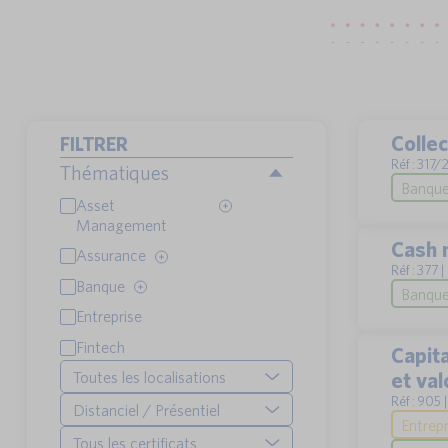
Colle
FILTRER
Réf : 317/
Thématiques
Banque
Asset
Management
Cash 
Assurance
Réf : 377 
Banque
Banque 
Entreprise
Fintech
Capit
et val
Toutes les localisations
Réf : 905 
Distanciel / Présentiel
Entrepr
Tous les certificats