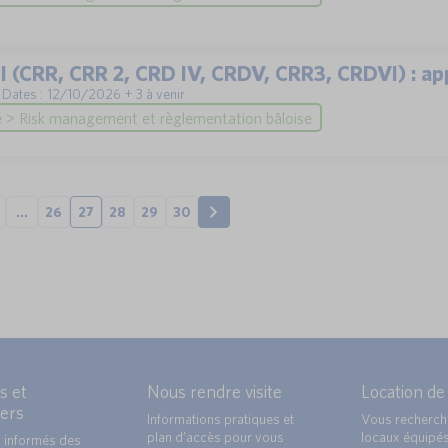
III (CRR, CRR 2, CRD IV, CRDV, CRR3, CRDVI) : 
 | Dates : 12/10/2026 + 3 à venir
 > Risk management et règlementation bâloise
…
26
27
28
29
30
s et
Nous rendre visite
Location de
ers
Informations pratiques et
Vous recherch
plan d’accès pour vous
locaux équipé
 informés des