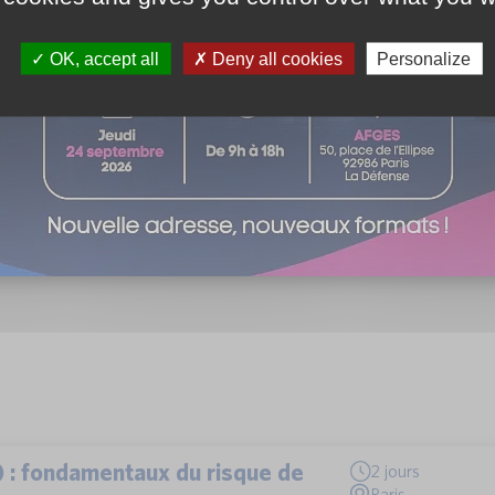
s compétentes en 2020.
ue le cadre général reste valide, les étapes habituelles
OK, accept all
Deny all cookies
Personalize
ations publiques ou d’analyse coûts-avantages pour ces
20.
) : fondamentaux du risque de
2 jours
Paris,