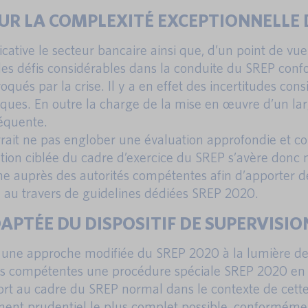
 SUR LA COMPLEXITÉ EXCEPTIONNELLE
ative le secteur bancaire ainsi que, d’un point de vue
es défis considérables dans la conduite du SREP con
ués par la crise. Il y a en effet des incertitudes cons
 banques. En outre la charge de la mise en œuvre d’un l
séquente.
rait ne pas englober une évaluation approfondie et com
ion ciblée du cadre d’exercice du SREP s’avère donc n
auprès des autorités compétentes afin d’apporter des 
 au travers de guidelines dédiées SREP 2020.
DAPTÉE DU DISPOSITIF DE SUPERVISI
sur une approche modifiée du SREP 2020 à la lumière 
és compétentes une procédure spéciale SREP 2020 en mett
ort au cadre du SREP normal dans le contexte de cet
gement prudentiel le plus complet possible, conforméme