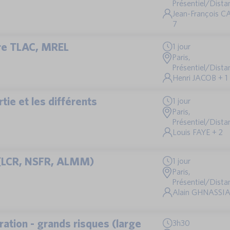
Présentiel/Distan
Jean-François 
7
aire TLAC, MREL
1 jour
Paris,
Présentiel/Distan
Henri JACOB + 1
ie et les différents
1 jour
Paris,
Présentiel/Distan
Louis FAYE + 2
é (LCR, NSFR, ALMM)
1 jour
Paris,
Présentiel/Distan
Alain GHNASSIA
ation - grands risques (large
3h30