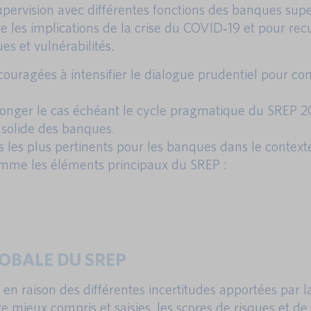
upervision avec différentes fonctions des banques supe
 les implications de la crise du COVID‐19 et pour recu
s et vulnérabilités.
ouragées à intensifier le dialogue prudentiel pour co
olonger le cas échéant le cycle pragmatique du SREP 20
n solide des banques.
tés les plus pertinents pour les banques dans le contex
mme les éléments principaux du SREP :
LOBALE DU SREP
n raison des différentes incertitudes apportées par la
e mieux compris et saisies, les scores de risques et de