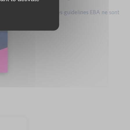
 de publication de nouvelles guidelines EBA ne sont
 guidelines.