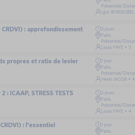
Présentiel/Distan
Igor BORGOBEL
3, CRDVI) : approfondissement
3 jours
Paris,
Présentiel/Distan
Louis FAYE + 5
ds propres et ratio de levier
1 jour
Paris,
Présentiel/Distan
Henri JACOB + 4
er 2 : ICAAP, STRESS TESTS
2 jours
Paris,
Présentiel/Distan
Louis FAYE + 4
CRDVI) : l'essentiel
1 jour
Paris,