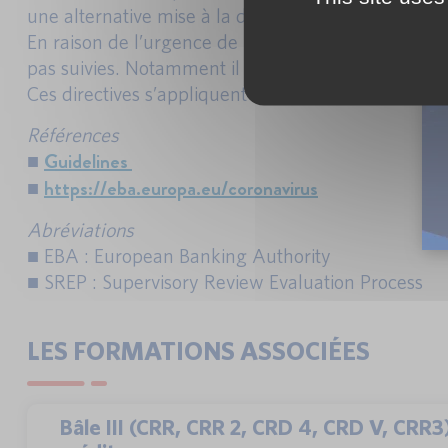
une alternative mise à la disposition des autorité
En raison de l’urgence de la situation et du fait q
pas suivies. Notamment il n’y aura pas de consult
Ces directives s’appliquent à partir du 23 juillet 20
Références
Guidelines
■
https://eba.europa.eu/coronavirus
■
Abréviations
■ EBA : European Banking Authority
■ SREP : Supervisory Review Evaluation Process
LES FORMATIONS ASSOCIÉES
Bâle III (CRR, CRR 2, CRD 4, CRD V, CRR3