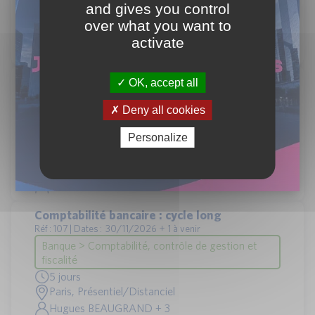
fiscalité
and gives you control
3 jours
over what you want to
Paris, Présentiel/Distanciel
activate
Hugues BEAUGRAND + 2
Comptabilité des opérations de marché :
OK, accept all
l’essentiel
Réf : 106 | Dates : 14/12/2026 + 1 à venir
Deny all cookies
Banque > Comptabilité, contrôle de gestion et
Personalize
fiscalité
3 jours
Paris, Présentiel/Distanciel
Jean-Marie LAY + 1
Comptabilité bancaire : cycle long
Réf : 107 | Dates : 30/11/2026 + 1 à venir
Banque > Comptabilité, contrôle de gestion et
fiscalité
5 jours
Paris, Présentiel/Distanciel
Hugues BEAUGRAND + 3