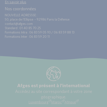
En savoir plus
Nos coordonnées
NOUVELLE ADRESSSE :
50, place de l’Ellipse – 92986 Paris la Défense
contact@afges.com
Standard : 01 40 85 70 25
Formations Intra : 06 83 59 05 93 / 06 83 59 88 13
Formations Inter : 06 83 59 20 11
Afges est présent à l’international
Accédez au site correspondant à votre zone
géographique.
Luxembourg
Maroc
Afrique