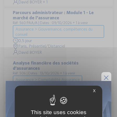
David BOYER + 1
Parcours administrateur : Module 1 - Le
marché de l'assurance
Réf : 560 PAA/A | Dates : 09/10/2026 + 1 à venir
Assurance > Gouvernance, compétences du
conseil
0,5 jour
Paris, Présentiel/Distanciel
David BOYER
Analyse financière des sociétés
d’assurances
Réf : 506 | Dates : 13/10/2026 + 1 à venir
Assurance > Comptabilité Assurance
1 jour
X
Paris, Présentiel/Distanciel
David BOYER + 1
Parcours administrateur : Module 2 -
This site uses cookies
L’information financière et prudentielle d’un