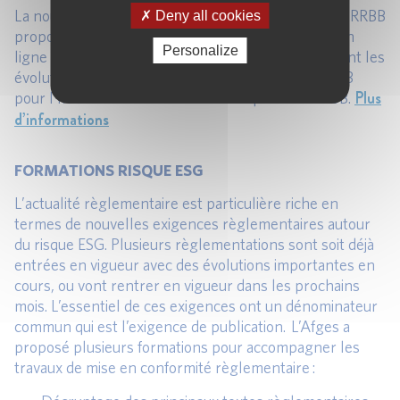
La nouvelle formation d’une journée sur le COREP IRRBB
Deny all cookies
proposée par l’Afges, complète la formation déjà en
Personalize
ligne sur la Mesure et gestion de l’IRRBB présentant les
évolutions du cadre entrée en vigueur dès juin 2023
Plus
pour l’IRRBB et dès décembre 2023 pour le CSRBB.
d’informations
FORMATIONS RISQUE ESG
L’actualité règlementaire est particulière riche en
termes de nouvelles exigences règlementaires autour
du risque ESG. Plusieurs règlementations sont soit déjà
entrées en vigueur avec des évolutions importantes en
cours, ou vont rentrer en vigueur dans les prochains
mois. L’essentiel de ces exigences ont un dénominateur
commun qui est l’exigence de publication. L’Afges a
proposé plusieurs formations pour accompagner les
travaux de mise en conformité règlementaire :