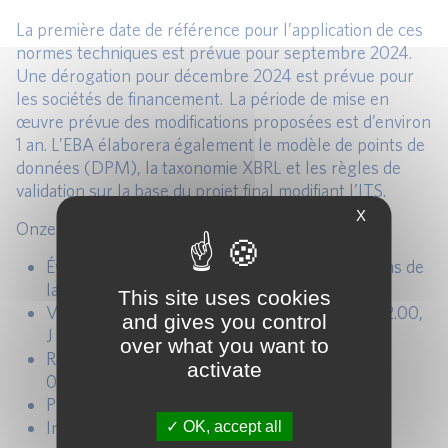
La première date de référence pour l’application de ces
normes techniques est prévue pour septembre 2024.
Une dérogation pour décembre 2024 est prévue pour
les sociétés de financement. La période de mise en
œuvre prévue des modifications proposées est d’environ
1 an. L’EBA élaborera également le modèle de points de
données (DPM), la taxonomie XBRL et les règles de
validation sur la base du projet final modifiant l’ITS.
X
Onze nouveaux templates à remplir :
Évaluation de l’IRRBB : SOT EVE/NII et variations de
la market value (template J 01.00).
This site uses cookies
Ventilation des estimations de sensibilités (J 02.00,
and gives you control
J 03.00 et J 04.00).
over what you want to
Réévaluation des flux de trésorerie (J 05.00, J
activate
06.00 et J 07.00).
Paramètres pertinents (J 08.00 et J 09.00).
Informations qualitatives (J 10.00 et J 11.00).
OK, accept all