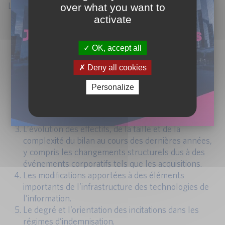
Les banques doivent analyser au moins :
over what you want to
activate
L’exposition de l’établissement à ses activités et à sa
culture du risque associée et à ses antécédents de
pertes opérationnelles, en mettant l’accent sur le
OK, accept all
niveau et l’évolution des pertes et des revenus
Deny all cookies
bruts des dernières années.
L’environnement commercial, y compris les
Personalize
emplacements géographiques, dans lequel la
banque fonctionne, et les conditions
macroéconomiques.
L’évolution des effectifs, de la taille et de la
complexité du bilan au cours des dernières années,
y compris les changements structurels dus à des
événements corporatifs tels que les acquisitions.
Les modifications apportées à des éléments
importants de l’infrastructure des technologies de
l’information.
Le degré et l’orientation des incitations dans les
régimes d’indemnisation.