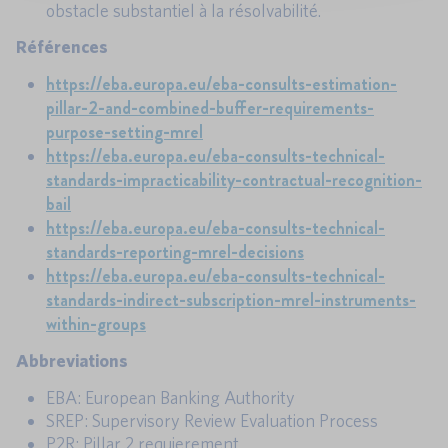
obstacle substantiel à la résolvabilité.
Référe
n
ces
https://eba.europa.eu/eba-consults-estimation-
pillar-2-and-combined-buffer-requirements-
purpose-setting-mrel
https://eba.europa.eu/eba-consults-technical-
standards-impracticability-contractual-recognition-
bail
https://eba.europa.eu/eba-consults-technical-
standards-reporting-mrel-decisions
https://eba.europa.eu/eba-consults-technical-
standards-indirect-subscription-mrel-instruments-
within-groups
Abbreviations
EBA: European Banking Authority
SREP: Supervisory Review Evaluation Process
P2R: Pillar 2 requierement