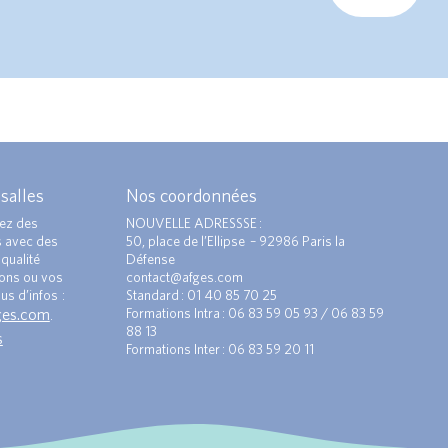
 salles
Nos coordonnées
ez des
NOUVELLE ADRESSSE :
s avec des
50, place de l’Ellipse – 92986 Paris la
qualité
Défense
ions ou vos
contact@afges.com
us d’infos :
Standard : 01 40 85 70 25
ges.com
Formations Intra : 06 83 59 05 93 / 06 83 59
.
88 13
s
Formations Inter : 06 83 59 20 11