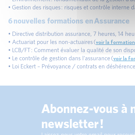
• Gestion des risques : risques et contrôle interne da
6 nouvelles formations en Assurance
• Directive distribution assurance, 7 heures, 14 heu
voir la formation
• Actuariat pour les non-actuaires (
• LCB/FT : Comment évaluer la qualité de son dispos
voir la f
• Le contrôle de gestion dans l’assurance (
• Loi Eckert – Prévoyance / contrats en déshérence
Abonnez-vous à 
newsletter !
Laissez-nous votre email pour recevoir