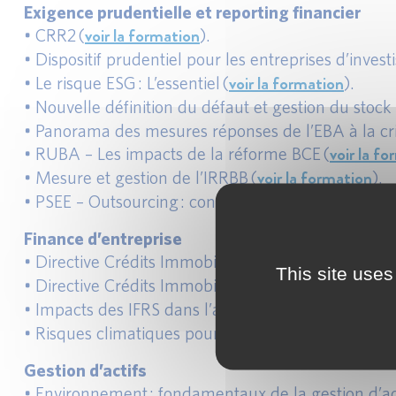
Exigence prudentielle et reporting financier
voir la formation
• CRR2 (
).
• Dispositif prudentiel pour les entreprises d’invest
voir la formation
• Le risque ESG : L’essentiel (
).
• Nouvelle définition du défaut et gestion du stock
• Panorama des mesures réponses de l’EBA à la cris
voir la f
• RUBA – Les impacts de la réforme BCE (
voir la formation
• Mesure et gestion de l’IRRBB (
).
• PSEE – Outsourcing : contrôles des prestations es
Finance d’entreprise
voir la f
• Directive Crédits Immobiliers – 7 heures (
This site uses
voir la
• Directive Crédits Immobiliers – 14 heures (
• Impacts des IFRS dans l’analyse financière des co
• Risques climatiques pour le secteur bancaire : enj
Gestion d’actifs
• Environnement : fondamentaux de la gestion d’act