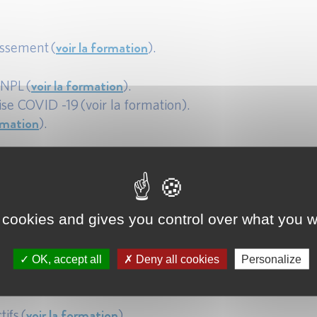
voir la formation
issement (
).
voir la formation
 NPL (
).
e COVID -19 (voir la formation).
ormation
).
sentielles /critiques au regard de nouvelles exigences d
ormation
).
 cookies and gives you control over what you w
 formation
).
voir la formation
rporates (
).
OK, accept all
Deny all cookies
Personalize
voir la formation
eux et défis (
).
voir la formation
ifs (
).