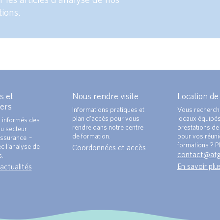
tions.
s et
Nous rendre visite
Location de
ers
Informations pratiques et
Vous recherch
plan d’accès pour vous
locaux équipé
 informés des
rendre dans notre centre
prestations de 
du secteur
de formation.
pour vos réun
ssurance –
formations ? Pl
c l’analyse de
Coordonnées et accès
contact@af
s.
En savoir plu
 actualités