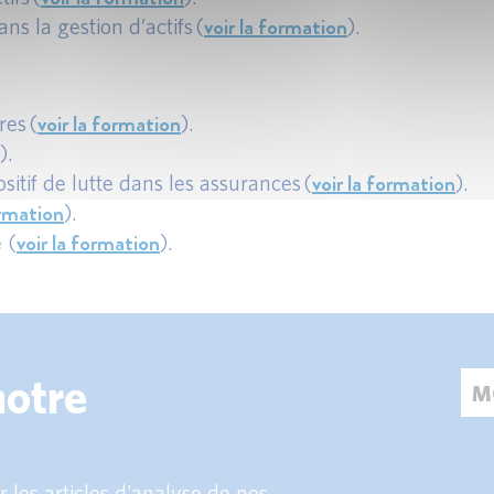
voir la formation
ns la gestion d’actifs (
).
voir la formation
res (
).
).
voir la formation
itif de lutte dans les assurances (
).
ormation
).
voir la formation
 (
).
notre
 les articles d'analyse de nos